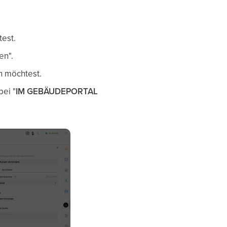
test.
en".
n möchtest.
bei "
IM GEBÄUDEPORTAL