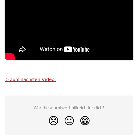
-> Zum nächsten Video:
War diese Antwort hilfreich für dich?
😞
😐
😁